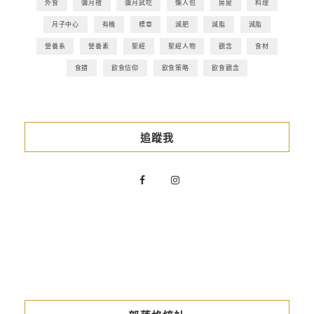
外食
彌月禮
彌月試吃
懶人包
房屋
料理
月子中心
有機
標章
減肥
減脂
減脂
營養系
營養素
聖經
聖經人物
觀念
食材
食譜
飲食信仰
飲食策略
飲食觀念
追蹤我