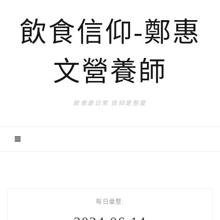
飲食信仰-鄭惠
文營養師
飲食是日常 信仰是態度
每日彙整: