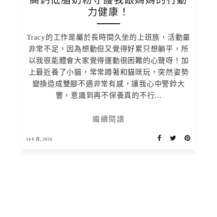
高鈣低脂奶粉守護我跟媽媽的行動
力健康！
Tracy的工作是屬於長時間久坐的上班族，活動量
非常不足，因為想動但又覺得好累只想躺平，所
以我很能體會大家覺得運動很困難的心聲呀！加
上最近養了小貓，常常蹲著和貓咪玩，突然姿勢
變換造成雙腳不適非常有感，讓我心中警鈴大
響，意識到再不保養真的不行...
繼續閱讀
14 6 月, 2024