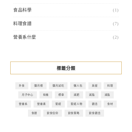
食品科學
(1)
料理食譜
(7)
營養系什麼
(2)
標籤分類
外食
彌月禮
彌月試吃
懶人包
房屋
料理
月子中心
有機
標章
減肥
減脂
減脂
營養系
營養素
聖經
聖經人物
觀念
食材
食譜
飲食信仰
飲食策略
飲食觀念