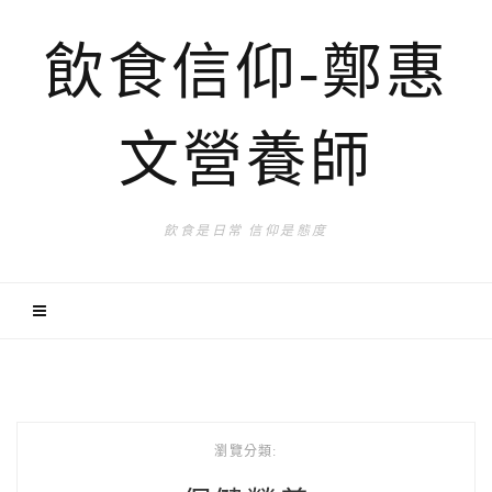
飲食信仰-鄭惠
文營養師
飲食是日常 信仰是態度
瀏覽分類: