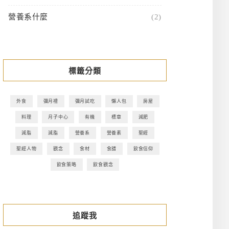
營養系什麼
(2)
標籤分類
外食
彌月禮
彌月試吃
懶人包
房屋
料理
月子中心
有機
標章
減肥
減脂
減脂
營養系
營養素
聖經
聖經人物
觀念
食材
食譜
飲食信仰
飲食策略
飲食觀念
追蹤我