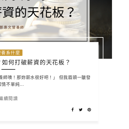
營養系什麼
？如何打破薪資的天花板？
養師噢！那妳薪水很好吧！」 但我眉頭一皺發
案情不單純…
繼續閱讀