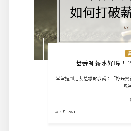
營養師薪水好嗎！
常常遇到朋友這樣對我說：「妳是營
現
30 5 月, 2021