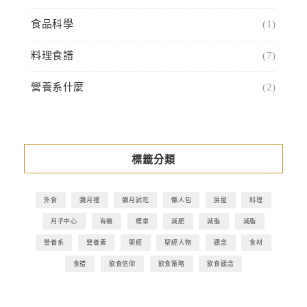
食品科學
(1)
料理食譜
(7)
營養系什麼
(2)
標籤分類
外食
彌月禮
彌月試吃
懶人包
房屋
料理
月子中心
有機
標章
減肥
減脂
減脂
營養系
營養素
聖經
聖經人物
觀念
食材
食譜
飲食信仰
飲食策略
飲食觀念