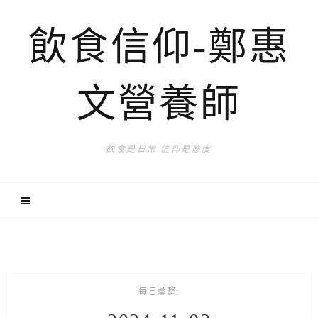
飲食信仰-鄭惠
文營養師
飲食是日常 信仰是態度
每日彙整: