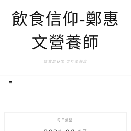
飲食信仰-鄭惠
文營養師
飲食是日常 信仰是態度
每日彙整: