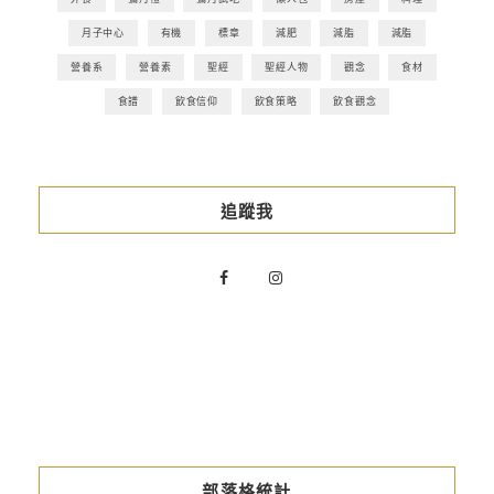
月子中心
有機
標章
減肥
減脂
減脂
營養系
營養素
聖經
聖經人物
觀念
食材
食譜
飲食信仰
飲食策略
飲食觀念
追蹤我
部落格統計