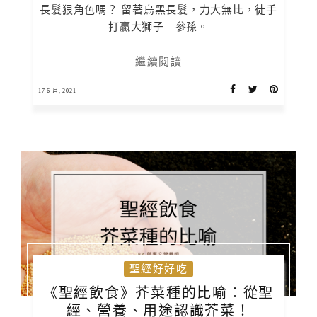
長髮狠角色嗎？ 留著烏黑長髮，力大無比，徒手
打贏大獅子—參孫。
繼續閱讀
17 6 月, 2021
聖經好好吃
《聖經飲食》芥菜種的比喻：從聖
經、營養、用途認識芥菜！