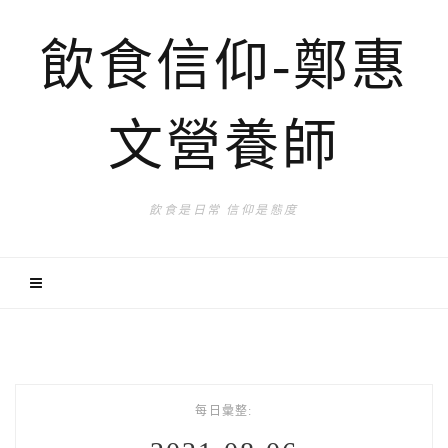
飲食信仰-鄭惠
文營養師
飲食是日常 信仰是態度
每日彙整: