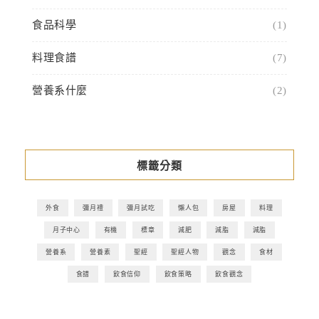
食品科學
(1)
料理食譜
(7)
營養系什麼
(2)
標籤分類
外食
彌月禮
彌月試吃
懶人包
房屋
料理
月子中心
有機
標章
減肥
減脂
減脂
營養系
營養素
聖經
聖經人物
觀念
食材
食譜
飲食信仰
飲食策略
飲食觀念