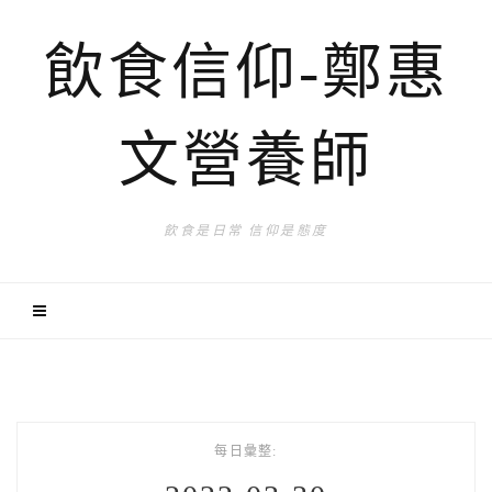
飲食信仰-鄭惠
文營養師
飲食是日常 信仰是態度
每日彙整: