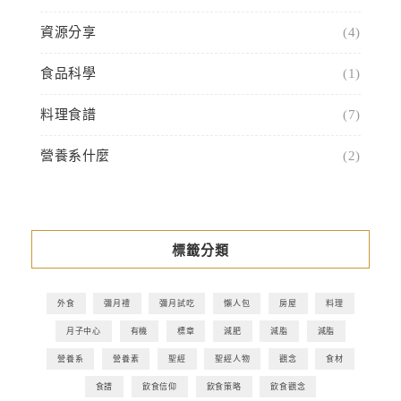
資源分享
(4)
食品科學
(1)
料理食譜
(7)
營養系什麼
(2)
標籤分類
外食
彌月禮
彌月試吃
懶人包
房屋
料理
月子中心
有機
標章
減肥
減脂
減脂
營養系
營養素
聖經
聖經人物
觀念
食材
食譜
飲食信仰
飲食策略
飲食觀念