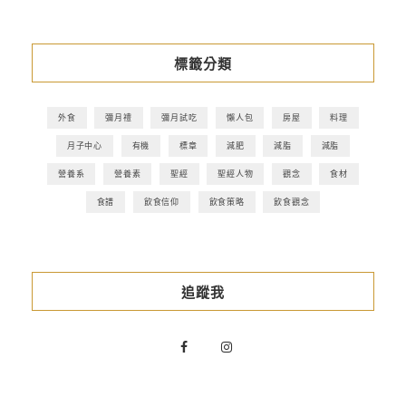
標籤分類
外食
彌月禮
彌月試吃
懶人包
房屋
料理
月子中心
有機
標章
減肥
減脂
減脂
營養系
營養素
聖經
聖經人物
觀念
食材
食譜
飲食信仰
飲食策略
飲食觀念
追蹤我