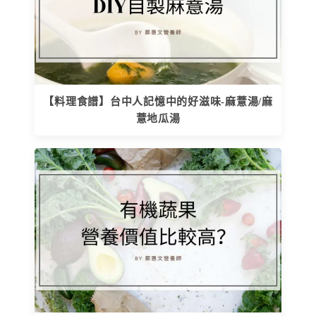
【料理食譜】台中人記憶中的好滋味-麻薏湯/麻
薏地瓜湯