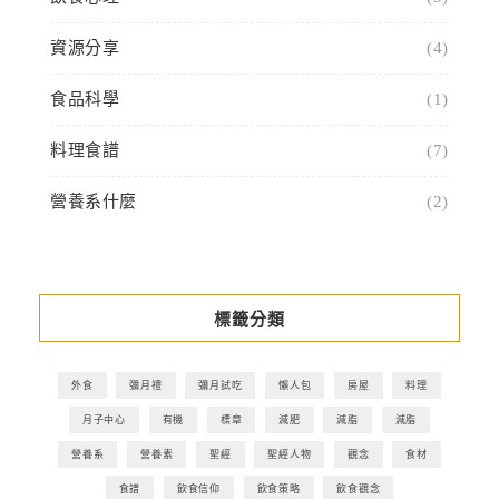
資源分享
(4)
食品科學
(1)
料理食譜
(7)
營養系什麼
(2)
標籤分類
外食
彌月禮
彌月試吃
懶人包
房屋
料理
月子中心
有機
標章
減肥
減脂
減脂
營養系
營養素
聖經
聖經人物
觀念
食材
食譜
飲食信仰
飲食策略
飲食觀念