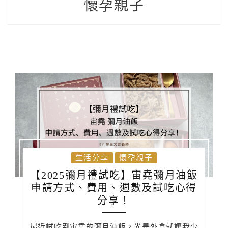
懷孕親子
生活分享
懷孕親子
【2025彌月禮試吃】宙堯彌月油飯
申請方式、費用、週數及試吃心得
分享！
最近試吃到宙堯的彌月油飯，光是外盒就讓我少