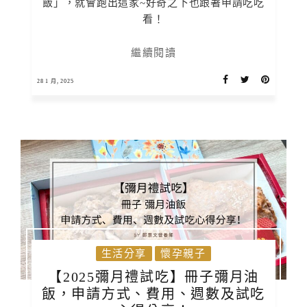
飯」，就會跑出這家~好奇之下也跟著申請吃吃
看！
繼續閱讀
28 1 月, 2025
生活分享
懷孕親子
【2025彌月禮試吃】冊子彌月油
飯，申請方式、費用、週數及試吃