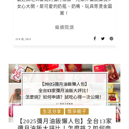
女心大開，是可愛的奶瓶、奶嘴、玩具等燙金圖
案！
繼續閱讀
25 8 月, 2025
生活分享
懷孕親子
【2025彌月油飯懶人包】全台13家
彌月油飯大評比！怎麼挑？如何申