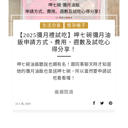
生活分享
懷孕親子
【2025彌月禮試吃】呷七碗彌月油
飯申請方式、費用、週數及試吃心
得分享！
呷七碗油飯聽說也頗有名！跟同事聊天時才知道
她的彌月油飯也是送呷七碗，所以當然要申請試
吃看看囉！
繼續閱讀
22 2 月, 2025