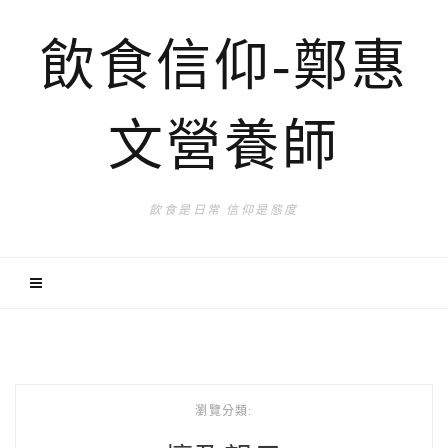
飲食信仰-鄭惠
文營養師
飲食是日常 信仰是態度
瀏覽分類: