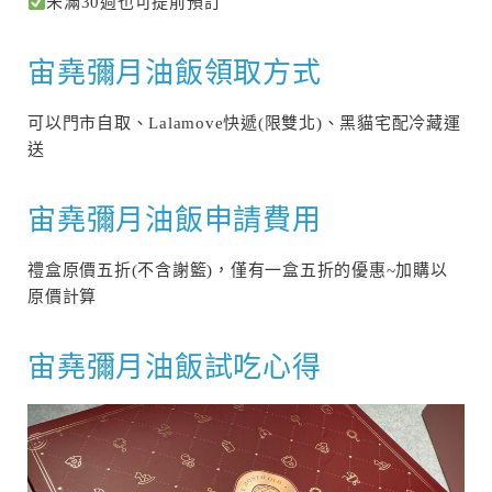
未滿30週也可提前預訂
宙堯彌月油飯領取方式
可以門市自取、Lalamove快遞(限雙北)、黑貓宅配冷藏運
送
宙堯彌月油飯申請費用
禮盒原價五折(不含謝籃)，僅有一盒五折的優惠~加購以
原價計算
宙堯彌月油飯試吃心得