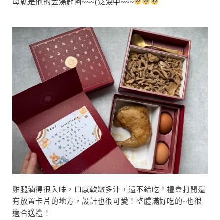
母就是他的金湯匙阿~~~(泛淚中~~~
雞腿滷得很入味，口感軟嫩多汁，還不錯吃！禮盒打開還
有放置卡片的地方，設計也很可愛！整體滿好吃的~也很
適合送禮！