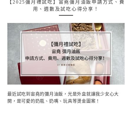
【2025彌月禮試吃】宙堯彌月油飯申請方式、費
用、週數及試吃心得分享！
最近試吃到宙堯的彌月油飯，光是外盒就讓我少女心大
開，是可愛的奶瓶、奶嘴、玩具等燙金圖案！