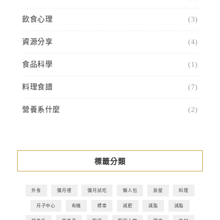
飲食心理
(3)
資源分享
(4)
食品科學
(1)
料理食譜
(7)
營養系什麼
(2)
標籤分類
外食
彌月禮
彌月試吃
懶人包
房屋
料理
月子中心
有機
標章
減肥
減脂
減脂