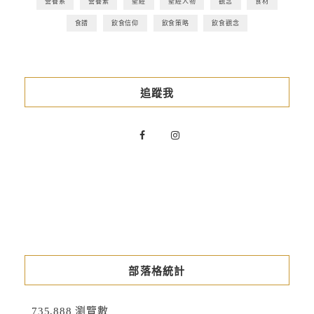
營養系
營養素
聖經
聖經人物
觀念
食材
食譜
飲食信仰
飲食策略
飲食觀念
追蹤我
部落格統計
735,888 瀏覽數