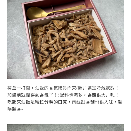
禮盒一打開，油飯的香氣撲鼻而來(照片還是冷藏狀態！
加熱前就聞得到香氣了！)配料也滿多，香菇很大片呢！
吃起來油飯是粒粒分明的口感，肉絲跟香菇也很入味，越
嚼越香~